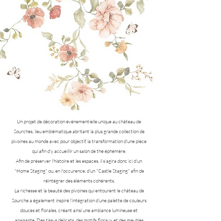
Un projet de décoration événementielle unique au château de
Sourches, lieu emblématique abritant la plus grande collection de
pivoines au monde avec pour objectif, la transformation d'une pièce
qui afin d'y accueillir un salon de thé éphémère.
Afin de préserver l'histoire et les espaces, il s'agira donc ici d'un
"Home Staging" ou, en l'occurence, d'un "Castle Staging" afin de
réintégrer des éléments cohérents.
La richesse et la beauté des pivoines qui entourent le château de
Sourche a également inspiré l'intégration d'une palette de couleurs
douces et florales, créant ainsi une ambiance lumineuse et
apaisante. Des tissus délicats, des motifs floraux et des meubles