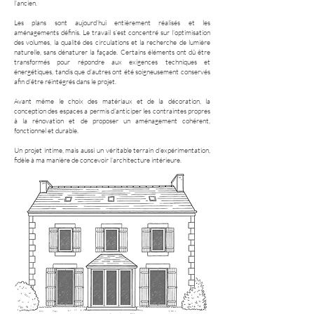
l’ancien.
Les plans sont aujourd’hui entièrement réalisés et les
aménagements définis. Le travail s’est concentré sur l’optimisation
des volumes, la qualité des circulations et la recherche de lumière
naturelle, sans dénaturer la façade. Certains éléments ont dû être
transformés pour répondre aux exigences techniques et
énergétiques, tandis que d’autres ont été soigneusement conservés
afin d’être réintégrés dans le projet.
Avant même le choix des matériaux et de la décoration, la
conception des espaces a permis d’anticiper les contraintes propres
à la rénovation et de proposer un aménagement cohérent,
fonctionnel et durable.
Un projet intime, mais aussi un véritable terrain d’expérimentation,
fidèle à ma manière de concevoir l’architecture intérieure.