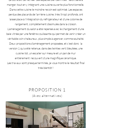
manger, tout en y intégrant une cuisine ouverte plus fonctionnelle.
Dans cette cuisine le moindre recoin est optimisé. Les espaces
perdus des placards de l'arrière cuisine, très (trop) profonds, ont
laissé place à l'intégration du réfrigérateur et d'une colonne de
rangement, complètement dissimulés dans la cloison.
L'aménagement du salon a été repensé avec le changement d'une
baie vitrée par une fenêtre coulissante qui permet de venir créer un
véritable coin chaleureux, plus simple à agencer, comme souhaité.
Deux propositions d'aménagement proposées, et c'est donc la
version 1 qui a été retenue, dans des teintes vert/bleutées, une
cuisine ilot, un escalier sur mesure et un pan de mur
entièrement
recouvert d'une magnifique céramique.
Les travaux sont presque terminés, je vous montre le résultat final
très bientôt
!
PROPOSI
TION 1
(Avec
alternatives
)